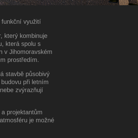
funkční využití
r, který kombinuje
, která spolu s
ván v Jihomoravském
ním prostředím.
vá stavbě působivý
 budovu při letním
nebe zvýrazňují
m a projektantům
a atmosféru je možné