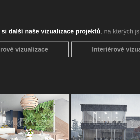
si další naše vizualizace projektů
, na kterých j
érové vizualizace
Interiérové vizu
ualizace bytu - Brno
Vizualizace komerční nemovi