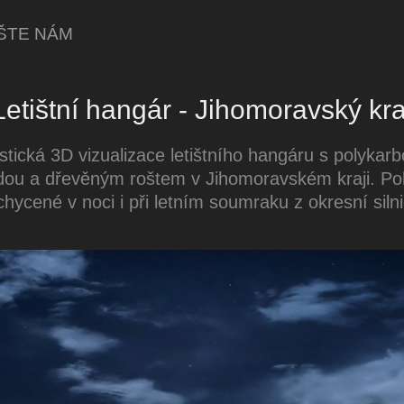
ŠTE NÁM
Letištní hangár - Jihomoravský kra
istická 3D vizualizace letištního hangáru s polykar
dou a dřevěným roštem v Jihomoravském kraji. Po
chycené v noci i při letním soumraku z okresní silni