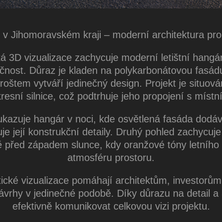
r v Jihomoravském kraji – moderní architektura pro 
cká 3D vizualizace zachycuje moderní letištní hangá
kčnost. Důraz je kladen na polykarbonátovou fasádu
štem vytváří jedinečný design. Projekt je situo
okresní silnice, což podtrhuje jeho propojení s míst
 ukazuje hangár v noci, kde osvětlená fasáda dodá
je její konstrukční detaily. Druhý pohled zachycuje
 před západem slunce, kdy oranžové tóny letního 
atmosféru prostoru.
tické vizualizace pomáhají architektům, investorů
návrhy v jedinečné podobě. Díky důrazu na detail 
efektivně komunikovat celkovou vizi projektu.