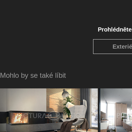
Prohlédněte 
Exteri
Mohlo by se také líbit
Vizualizace krbu - Jihomoravský kraj
Viz