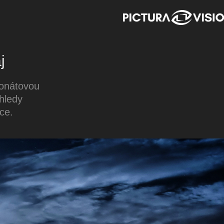
j
bonátovou
hledy
ce.