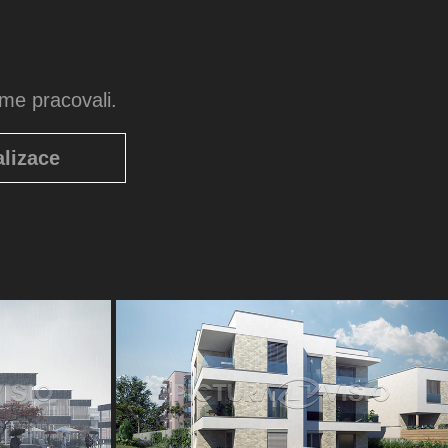
sme pracovali.
alizace
tosti - Brno
Bytový dům a viladomy - Kutná Hora