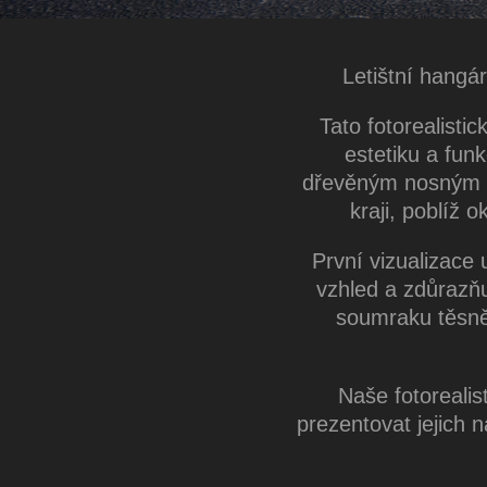
Letištní hangá
Tato fotorealisti
estetiku a fun
dřevěným nosným ro
kraji, poblíž 
První vizualizace
vzhled a zdůrazňu
soumraku těsně
Naše fotorealis
prezentovat jejich 