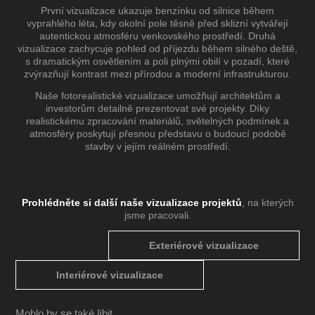
První vizualizace ukazuje benzínku od silnice během
vyprahlého léta, kdy okolní pole těsně před sklizní vytvářejí
autentickou atmosféru venkovského prostředí. Druhá
vizualizace zachycuje pohled od příjezdu během silného deště,
s dramatickým osvětlením a poli plnými obilí v pozadí, které
zvýrazňují kontrast mezi přírodou a moderní infrastrukturou.
Naše fotorealistické vizualizace umožňují architektům a
investorům detailně prezentovat své projekty. Díky
realistickému zpracování materiálů, světelných podmínek a
atmosféry poskytují přesnou představu o budoucí podobě
stavby v jejím reálném prostředí.
Prohlédněte si další naše vizualizace projektů
, na kterých
jsme pracovali.
Exteriérové vizualizace
Interiérové vizualizace
Mohlo by se také líbit