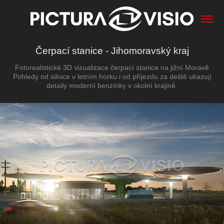
Čerpací stanice - Jihomoravský kraj
Fotorealistické 3D vizualizace čerpací stanice na jižní Moravě
Pohledy od silnice v letním horku i od příjezdu za deště ukazují